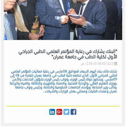
*البنك يشارك في رعاية المؤتمر العلمي الطبي الجراحي
الأول لكلية الطب في جامعة عمران*
08/03/2023 12:00:00 ص
شارك كاك بنك اليوم الاربعاء الموافق 08مارس في رعاية فعاليات المؤتمر العلمي
الطبي الجراحي الأول، الذي تنظمه كلية الطب في جامعة عمران للفترة من 08 إلى
09مارس ، وبحضور دولة رئيس الوزراء ،ونواب رئيس الوزراء لشؤون الخدمات والأمن
،ووزراء التعليم العالي ،والإدارة المحلية ،والصحة ،والكهرباء والطاقة ،والمياه والزراعة
،ونائب وزير الصناعة ،ورؤساء الجامعات الحكومية والخاصة، ورئيس ونواب جامعة
عمران وعمداء الكليات وممثلي بعض الوزارات والشركات ،