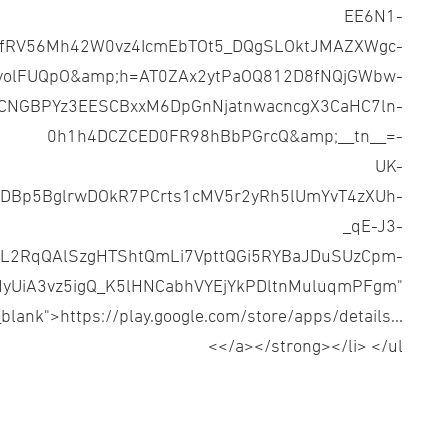
EE6N1-
5fRV56Mh42W0vz4IcmEbTOt5_DQgSLOktJMAZXWgc-
UyolFUQpO&amp;h=AT0ZAx2ytPaOQ812D8fNQjGWbw-
CNGBPYz3EESCBxxM6DpGnNjatnwacncgX3CaHC7ln-
0h1h4DCZCED0FR98hBbPGrcQ&amp;__tn__=-
UK-
Bp5BglrwDOkR7PCrts1cMV5r2yRh5lUmYvT4zXUh-
_qE-J3-
L2RqQAlSzgHTShtQmLi7VpttQGi5RYBaJDuSUzCpm-
yUiA3vz5igQ_K5lHNCabhVYEjYkPDltnMuluqmPFgm"
_blank">https://play.google.com/store/apps/details...
</a></strong></li> </ul>