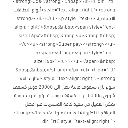
<strong>3ds</strong> &nbsp;</li> <li dir="rtl"
style="text-align: right;"><strong>أنواع البطاقات
الافتراضية:</strong></li> </ul> <p style="text-
align: right;">&nbsp;&nbsp;<span style="font-
size:16px">&nbsp; &nbsp;<u>&nbsp;&nbsp;
</u><u><strong>Super pay-</strong></u>
</span><strong><span style="font-
size:16px"><u>1</u></span>&nbsp;
&nbsp;&nbsp;</strong></p> <ul> <li dir="rtl"
style="text-align: right;"><strong>تمتاز بطاقة
سوبر باي بسقوف عالية تصل الى 20000 دولار كسقف
شهري و5000 دولار كسقف يومي قدرتها غير محدودة
تمكن العميل من تنفيذ كافة المشتريات عبر أفضل
المواقع الالكترونية العالمية منها :</strong></li> <li
dir="rtl" style="text-align: right;">