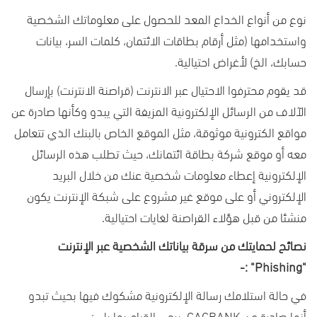
نوع من أنواع الخداع المعد للحصول على معلوماتك الشخصية
واستخدامها (مثل أرقام بطاقات الائتمان، كلمات السر، بيانات
حسابك، الخ) لأغراض احتيالية.
قد يقوم محترفوا الاحتيال عبر الانترنت (قراصنة الانترنت) بإرسال
الآلاف من الرسائل الإلكترونية المزيفة التي يبدو وكأنها صادرة عن
مواقع الكترونية موثوقة، مثل الموقع الخاص بالبنك الذي تتعامل
معه أو موقع شركة بطاقة ائتمانك، حيث تطلب هذه الرسائل
الإلكترونية إعطاء معلومات شخصية عنك من خلال البريد
الإلكتروني أو على موقع غير مشروع على شبكة الإنترنت يكون
منشئا من قبل هؤلاء القراصنة لغايات احتيالية.
نصائح لحمايتك من سرقة بياناتك الشخصية عبر الإنترنت
" :-
Phishing
"
في حالة استلامك رسالة الإلكترونية مشكوك فيها بحيث تبدو
أنها صادرة عن
CACBANK
، يرجى القيام بما يلي: