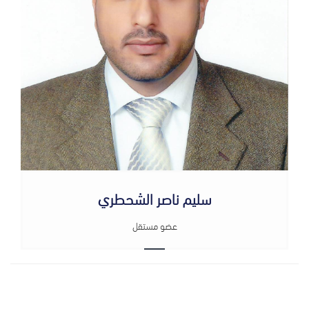
سليم ناصر الشحطري
عضو مستقل